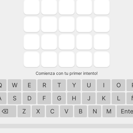
Comienza con tu primer intento!
Q
W
E
R
T
Y
U
I
O
A
S
D
F
G
H
J
K
L
⌫
Z
X
C
V
B
N
M
Ente