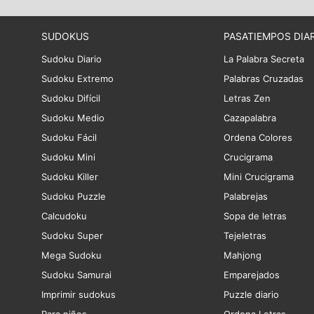
SUDOKUS
PASATIEMPOS DIA
Sudoku Diario
La Palabra Secreta
Sudoku Extremo
Palabras Cruzadas
Sudoku Difícil
Letras Zen
Sudoku Medio
Cazapalabra
Sudoku Fácil
Ordena Colores
Sudoku Mini
Crucigrama
Sudoku Killer
Mini Crucigrama
Sudoku Puzzle
Palabrejas
Calcudoku
Sopa de letras
Sudoku Super
Tejeletras
Mega Sudoku
Mahjong
Sudoku Samurai
Emparejados
Imprimir sudokus
Puzzle diario
Para niños
Ordena Letras