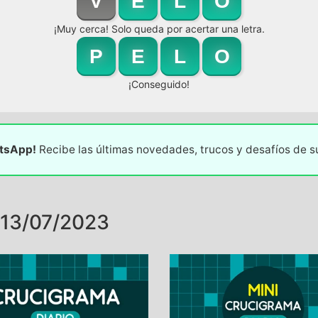
V
E
L
O
¡Muy cerca! Solo queda por acertar una letra.
P
E
L
O
¡Conseguido!
atsApp!
Recibe las últimas novedades, trucos y desafíos de 
13/07/2023