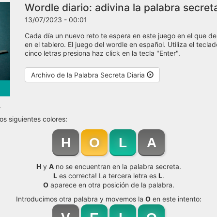
Wordle diario: adivina la palabra secreta
13/07/2023 - 00:01
Cada día un nuevo reto te espera en este juego en el que de
en el tablero. El juego del wordle en español. Utiliza el tecl
cinco letras presiona haz click en la tecla "Enter".
Archivo de la Palabra Secreta Diaria
.
os siguientes colores:
H
O
L
A
H
y
A
no se encuentran en la palabra secreta.
L
es correcta! La tercera letra es
L
.
O
aparece en otra posición de la palabra.
Introducimos otra palabra y movemos la
O
en este intento: