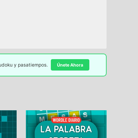
sudoku y pasatiempos.
Únete Ahora