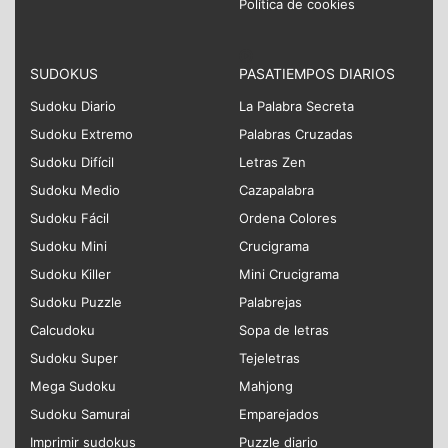
Política de cookies
SUDOKUS
PASATIEMPOS DIARIOS
Sudoku Diario
La Palabra Secreta
Sudoku Extremo
Palabras Cruzadas
Sudoku Difícil
Letras Zen
Sudoku Medio
Cazapalabra
Sudoku Fácil
Ordena Colores
Sudoku Mini
Crucigrama
Sudoku Killer
Mini Crucigrama
Sudoku Puzzle
Palabrejas
Calcudoku
Sopa de letras
Sudoku Super
Tejeletras
Mega Sudoku
Mahjong
Sudoku Samurai
Emparejados
Imprimir sudokus
Puzzle diario