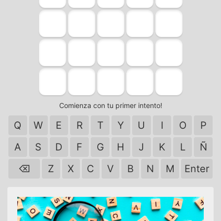
Comienza con tu primer intento!
Q
W
E
R
T
Y
U
I
O
P
A
S
D
F
G
H
J
K
L
Ñ
⌫
Z
X
C
V
B
N
M
Enter