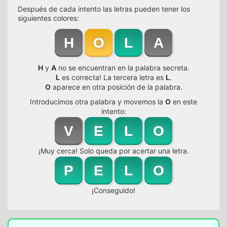
Después de cada intento las letras pueden tener los
siguientes colores:
H
O
L
A
H
y
A
no se encuentran en la palabra secreta.
L
es correcta! La tercera letra es
L
.
O
aparece en otra posición de la palabra.
Introducimos otra palabra y movemos la
O
en este
intento:
V
E
L
O
¡Muy cerca! Solo queda por acertar una letra.
P
E
L
O
¡Conseguido!