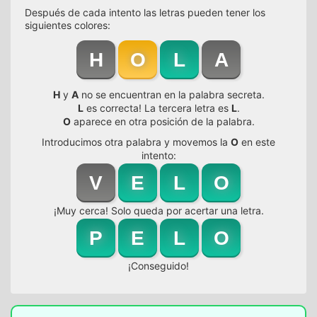
Después de cada intento las letras pueden tener los
siguientes colores:
H
O
L
A
H
y
A
no se encuentran en la palabra secreta.
L
es correcta! La tercera letra es
L
.
O
aparece en otra posición de la palabra.
Introducimos otra palabra y movemos la
O
en este
intento:
V
E
L
O
¡Muy cerca! Solo queda por acertar una letra.
P
E
L
O
¡Conseguido!