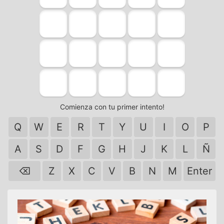
Comienza con tu primer intento!
Q
W
E
R
T
Y
U
I
O
P
A
S
D
F
G
H
J
K
L
Ñ
⌫
Z
X
C
V
B
N
M
Enter