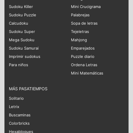
Sudoku Killer
Mini Crucigrama
Sudoku Puzzle
Palabrejas
Calcudoku
Sopa de letras
Sudoku Super
Tejeletras
Mega Sudoku
Mahjong
Sudoku Samurai
Emparejados
Imprimir sudokus
Puzzle diario
Para niños
Ordena Letras
Mini Matemáticas
MÁS PASATIEMPOS
Solitario
Letrix
Buscaminas
Colorbricks
Hexabloques