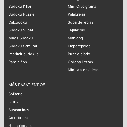
Sudoku Killer
Mini Crucigrama
Sudoku Puzzle
Palabrejas
Calcudoku
Sopa de letras
Sudoku Super
Tejeletras
Mega Sudoku
Mahjong
Sudoku Samurai
Emparejados
Imprimir sudokus
Puzzle diario
Para niños
Ordena Letras
Mini Matemáticas
MÁS PASATIEMPOS
Solitario
Letrix
Buscaminas
Colorbricks
Hexabloques