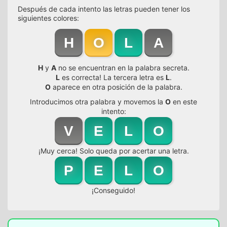
Después de cada intento las letras pueden tener los
siguientes colores:
H
O
L
A
H
y
A
no se encuentran en la palabra secreta.
L
es correcta! La tercera letra es
L
.
O
aparece en otra posición de la palabra.
Introducimos otra palabra y movemos la
O
en este
intento:
V
E
L
O
¡Muy cerca! Solo queda por acertar una letra.
P
E
L
O
¡Conseguido!