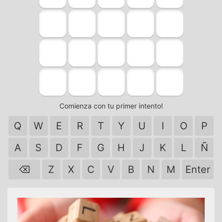
Comienza con tu primer intento!
Q
W
E
R
T
Y
U
I
O
P
A
S
D
F
G
H
J
K
L
Ñ
⌫
Z
X
C
V
B
N
M
Enter