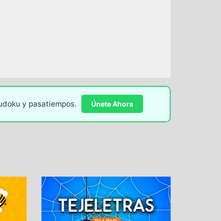
sudoku y pasatiempos.
Únete Ahora