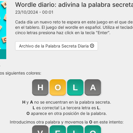
Wordle diario: adivina la palabra secret
23/10/2024 - 00:01
Cada día un nuevo reto te espera en este juego en el que de
en el tablero. El juego del wordle en español. Utiliza el tecl
cinco letras presiona haz click en la tecla "Enter".
Archivo de la Palabra Secreta Diaria
.
os siguientes colores:
H
O
L
A
H
y
A
no se encuentran en la palabra secreta.
L
es correcta! La tercera letra es
L
.
O
aparece en otra posición de la palabra.
Introducimos otra palabra y movemos la
O
en este intento: