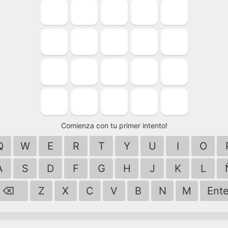
Comienza con tu primer intento!
Q
W
E
R
T
Y
U
I
O
A
S
D
F
G
H
J
K
L
⌫
Z
X
C
V
B
N
M
Ente