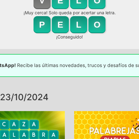
V
E
L
O
¡Muy cerca! Solo queda por acertar una letra.
P
E
L
O
¡Conseguido!
atsApp!
Recibe las últimas novedades, trucos y desafíos de 
23/10/2024