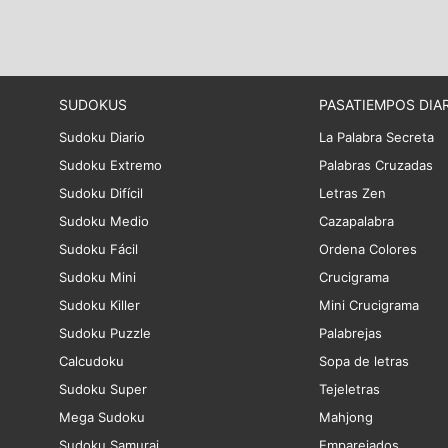
SUDOKUS
PASATIEMPOS DIA
Sudoku Diario
La Palabra Secreta
Sudoku Extremo
Palabras Cruzadas
Sudoku Difícil
Letras Zen
Sudoku Medio
Cazapalabra
Sudoku Fácil
Ordena Colores
Sudoku Mini
Crucigrama
Sudoku Killer
Mini Crucigrama
Sudoku Puzzle
Palabrejas
Calcudoku
Sopa de letras
Sudoku Super
Tejeletras
Mega Sudoku
Mahjong
Sudoku Samurai
Emparejados