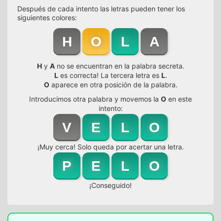
Después de cada intento las letras pueden tener los
siguientes colores:
H
O
L
A
H
y
A
no se encuentran en la palabra secreta.
L
es correcta! La tercera letra es
L
.
O
aparece en otra posición de la palabra.
Introducimos otra palabra y movemos la
O
en este
intento:
V
E
L
O
¡Muy cerca! Solo queda por acertar una letra.
P
E
L
O
¡Conseguido!