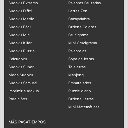
Sudoku Extremo
Palabras Cruzadas
Sudoku Difícil
Letras Zen
Sudoku Medio
Cazapalabra
Sudoku Fácil
Ordena Colores
Sudoku Mini
Crucigrama
Sudoku Killer
Mini Crucigrama
Sudoku Puzzle
Palabrejas
Calcudoku
Sopa de letras
Sudoku Super
Tejeletras
Mega Sudoku
Mahjong
Sudoku Samurai
Emparejados
Imprimir sudokus
Puzzle diario
Para niños
Ordena Letras
Mini Matemáticas
MÁS PASATIEMPOS