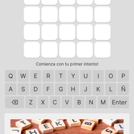
Comienza con tu primer intento!
Q
W
E
R
T
Y
U
I
O
P
A
S
D
F
G
H
J
K
L
Ñ
⌫
Z
X
C
V
B
N
M
Enter