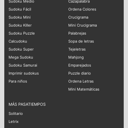
Sudoku Medio
Cazapalabra
Sudoku Fácil
Ordena Colores
Sudoku Mini
Crucigrama
Sudoku Killer
Mini Crucigrama
Sudoku Puzzle
Palabrejas
Calcudoku
Sopa de letras
Sudoku Super
Tejeletras
Mega Sudoku
Mahjong
Sudoku Samurai
Emparejados
Imprimir sudokus
Puzzle diario
Para niños
Ordena Letras
Mini Matemáticas
MÁS PASATIEMPOS
Solitario
Letrix