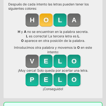
Después de cada intento las letras pueden tener los
siguientes colores:
H
O
L
A
H
y
A
no se encuentran en la palabra secreta.
L
es correcta! La tercera letra es
L
.
O
aparece en otra posición de la palabra.
Introducimos otra palabra y movemos la
O
en este
intento:
V
E
L
O
¡Muy cerca! Solo queda por acertar una letra.
P
E
L
O
¡Conseguido!