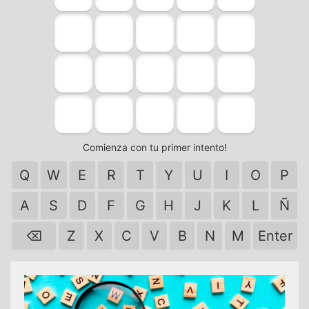
Comienza con tu primer intento!
Q
W
E
R
T
Y
U
I
O
P
A
S
D
F
G
H
J
K
L
Ñ
⌫
Z
X
C
V
B
N
M
Enter