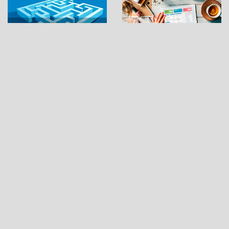
SUDOKU ONLINE
Contacto
Sobre nosotros
Revista Sudoku
Daily Games
Política de privacidad
Política de cookies