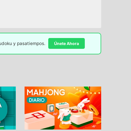
sudoku y pasatiempos.
Únete Ahora