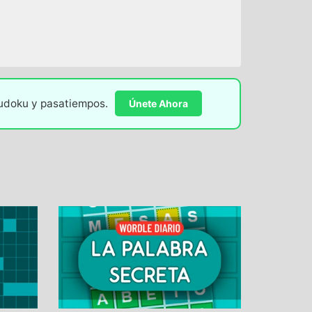
sudoku y pasatiempos.
Únete Ahora