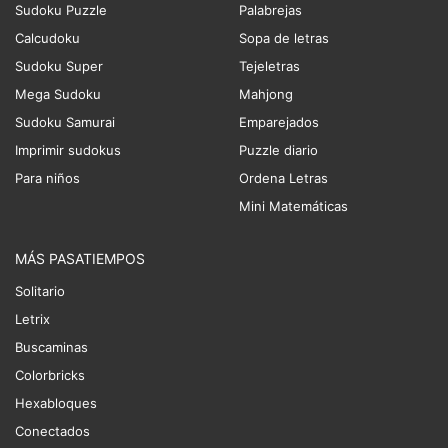
Sudoku Puzzle
Palabrejas
Calcudoku
Sopa de letras
Sudoku Super
Tejeletras
Mega Sudoku
Mahjong
Sudoku Samurai
Emparejados
Imprimir sudokus
Puzzle diario
Para niños
Ordena Letras
Mini Matemáticas
MÁS PASATIEMPOS
Solitario
Letrix
Buscaminas
Colorbricks
Hexabloques
Conectados