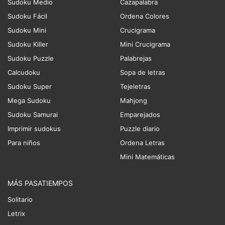
Sudoku Medio
Cazapalabra
Sudoku Fácil
Ordena Colores
Sudoku Mini
Crucigrama
Sudoku Killer
Mini Crucigrama
Sudoku Puzzle
Palabrejas
Calcudoku
Sopa de letras
Sudoku Super
Tejeletras
Mega Sudoku
Mahjong
Sudoku Samurai
Emparejados
Imprimir sudokus
Puzzle diario
Para niños
Ordena Letras
Mini Matemáticas
MÁS PASATIEMPOS
Solitario
Letrix