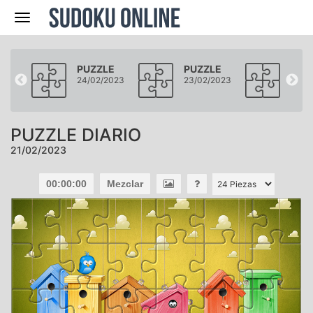
Navegación
LE
PUZZLE
PUZZLE
PUZ
2023
24/02/2023
23/02/2023
22/0
PUZZLE DIARIO
21/02/2023
00:00:00
Mezclar