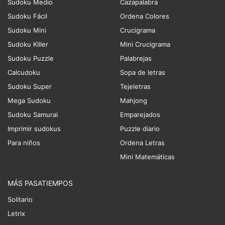
Sudoku Medio
Cazapalabra
Sudoku Fácil
Ordena Colores
Sudoku Mini
Crucigrama
Sudoku Killer
Mini Crucigrama
Sudoku Puzzle
Palabrejas
Calcudoku
Sopa de letras
Sudoku Super
Tejeletras
Mega Sudoku
Mahjong
Sudoku Samurai
Emparejados
Imprimir sudokus
Puzzle diario
Para niños
Ordena Letras
Mini Matemáticas
MÁS PASATIEMPOS
Solitario
Letrix