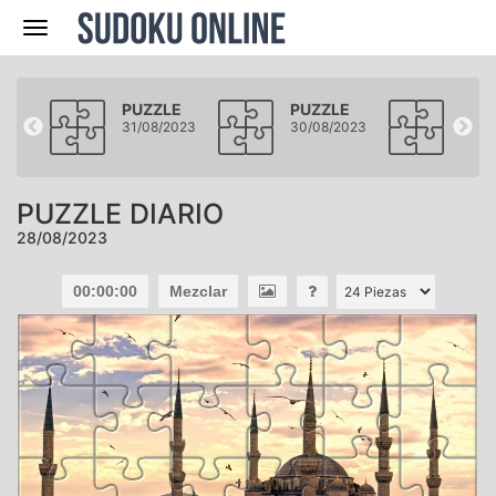
Navegación
LE
PUZZLE
PUZZLE
PUZ
2023
31/08/2023
30/08/2023
29/0
PUZZLE DIARIO
28/08/2023
00:00:00
Mezclar