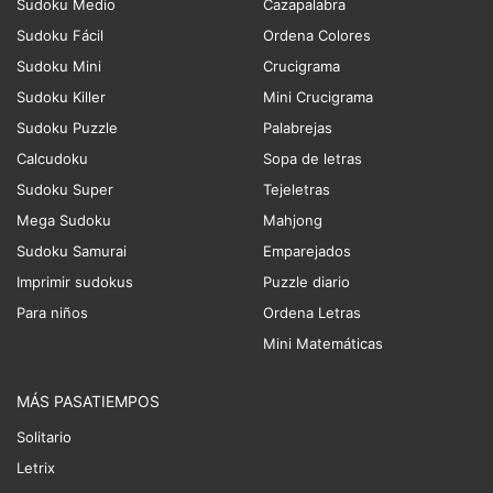
Sudoku Medio
Cazapalabra
Sudoku Fácil
Ordena Colores
Sudoku Mini
Crucigrama
Sudoku Killer
Mini Crucigrama
Sudoku Puzzle
Palabrejas
Calcudoku
Sopa de letras
Sudoku Super
Tejeletras
Mega Sudoku
Mahjong
Sudoku Samurai
Emparejados
Imprimir sudokus
Puzzle diario
Para niños
Ordena Letras
Mini Matemáticas
MÁS PASATIEMPOS
Solitario
Letrix