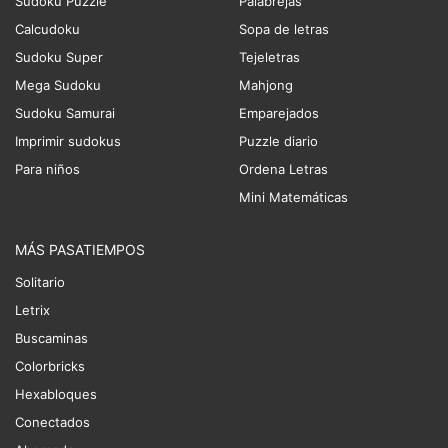
Sudoku Puzzle
Palabrejas
Calcudoku
Sopa de letras
Sudoku Super
Tejeletras
Mega Sudoku
Mahjong
Sudoku Samurai
Emparejados
Imprimir sudokus
Puzzle diario
Para niños
Ordena Letras
Mini Matemáticas
MÁS PASATIEMPOS
Solitario
Letrix
Buscaminas
Colorbricks
Hexabloques
Conectados