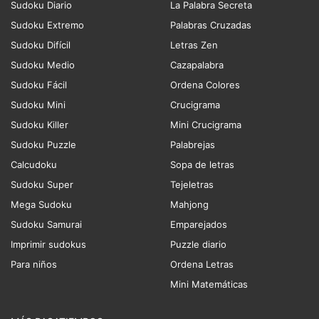
Sudoku Diario
La Palabra Secreta
Sudoku Extremo
Palabras Cruzadas
Sudoku Difícil
Letras Zen
Sudoku Medio
Cazapalabra
Sudoku Fácil
Ordena Colores
Sudoku Mini
Crucigrama
Sudoku Killer
Mini Crucigrama
Sudoku Puzzle
Palabrejas
Calcudoku
Sopa de letras
Sudoku Super
Tejeletras
Mega Sudoku
Mahjong
Sudoku Samurai
Emparejados
Imprimir sudokus
Puzzle diario
Para niños
Ordena Letras
Mini Matemáticas