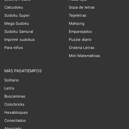
Calcudoku
Sopa de letras
Sudoku Super
Tejeletras
Mega Sudoku
Mahjong
Sudoku Samurai
Emparejados
Imprimir sudokus
Puzzle diario
Para niños
Ordena Letras
Mini Matemáticas
MÁS PASATIEMPOS
Solitario
Letrix
Buscaminas
Colorbricks
Hexabloques
Conectados
Ahorcado