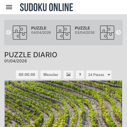
Navegación
LE
PUZZLE
PUZZLE
PUZ
2026
04/04/2026
03/04/2026
02/0
PUZZLE DIARIO
01/04/2026
00:00:00
Mezclar