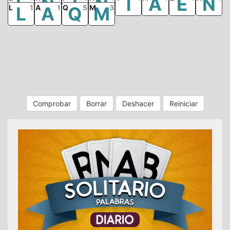
L
N
I
N
T
A
E
N
L
L
1
A
A
1
Q
Q
5
M
M
3
Comprobar
Borrar
Deshacer
Reiniciar