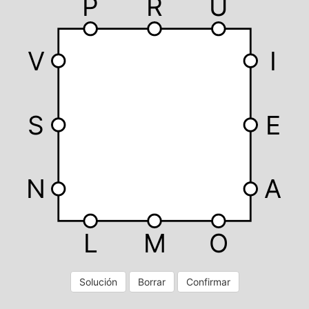
P
R
U
V
I
S
E
N
A
L
M
O
Solución
Borrar
Confirmar