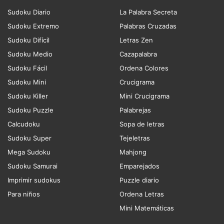
Sudoku Diario
La Palabra Secreta
Sudoku Extremo
Palabras Cruzadas
Sudoku Difícil
Letras Zen
Sudoku Medio
Cazapalabra
Sudoku Fácil
Ordena Colores
Sudoku Mini
Crucigrama
Sudoku Killer
Mini Crucigrama
Sudoku Puzzle
Palabrejas
Calcudoku
Sopa de letras
Sudoku Super
Tejeletras
Mega Sudoku
Mahjong
Sudoku Samurai
Emparejados
Imprimir sudokus
Puzzle diario
Para niños
Ordena Letras
Mini Matemáticas