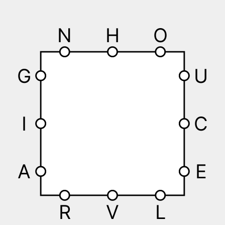
N
H
O
G
U
I
C
A
E
R
V
L