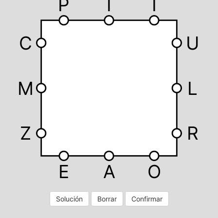
P
I
T
C
U
M
L
Z
R
E
A
O
Solución
Borrar
Confirmar