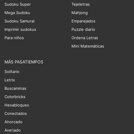
Sudoku Super
Tejeletras
Mega Sudoku
Mahjong
Sudoku Samurai
Emparejados
Imprimir sudokus
Puzzle diario
Para niños
Ordena Letras
Mini Matemáticas
MÁS PASATIEMPOS
Solitario
Letrix
Buscaminas
Colorbricks
Hexabloques
Conectados
Ahorcado
Averiado