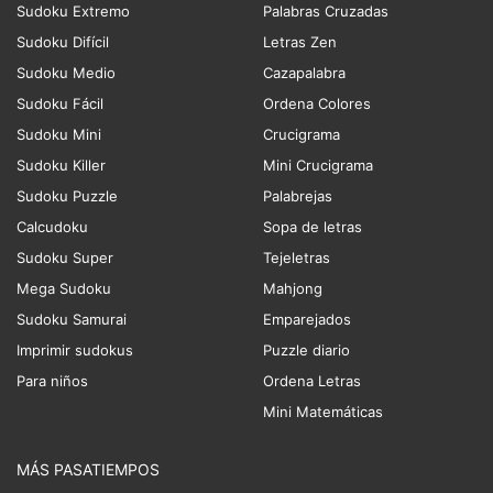
Sudoku Extremo
Palabras Cruzadas
Sudoku Difícil
Letras Zen
Sudoku Medio
Cazapalabra
Sudoku Fácil
Ordena Colores
Sudoku Mini
Crucigrama
Sudoku Killer
Mini Crucigrama
Sudoku Puzzle
Palabrejas
Calcudoku
Sopa de letras
Sudoku Super
Tejeletras
Mega Sudoku
Mahjong
Sudoku Samurai
Emparejados
Imprimir sudokus
Puzzle diario
Para niños
Ordena Letras
Mini Matemáticas
MÁS PASATIEMPOS