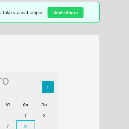
sudoku y pasatiempos.
Únete Ahora
TO
Vi
Sa
Do
1
2
7
8
9