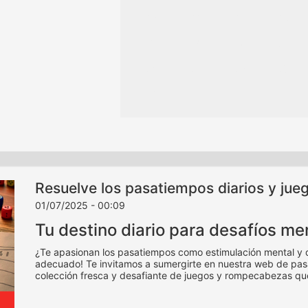
10
11
12
13
17
18
19
20
24
25
26
27
31
Resuelve los pasatiempos diarios y juego
01/07/2025 - 00:09
Tu destino diario para desafíos me
¿Te apasionan los pasatiempos como estimulación mental y div
adecuado! Te invitamos a sumergirte en nuestra web de pas
colección fresca y desafiante de juegos y rompecabezas qu