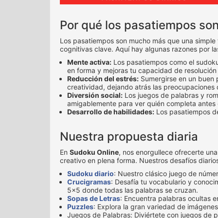
Por qué los pasatiempos so
Los pasatiempos son mucho más que una simple for
cognitivas clave. Aquí hay algunas razones por l
Mente activa:
Los pasatiempos como el sudoku, 
en forma y mejoras tu capacidad de resolución
Reducción del estrés:
Sumergirse en un buen pa
creatividad, dejando atrás las preocupaciones d
Diversión social:
Los juegos de palabras y rom
amigablemente para ver quién completa antes 
Desarrollo de habilidades:
Los pasatiempos de
Nuestra propuesta diaria
En
Sudoku Online
, nos enorgullece ofrecerte un
creativo en plena forma. Nuestros desafíos diarios
Sudoku diario
: Nuestro clásico juego de númer
Crucigramas
: Desafía tu vocabulario y conoc
5x5 donde todas las palabras se cruzan.
Sopas de Letras
: Encuentra palabras ocultas e
Puzzles
: Explora la gran variedad de imágenes
Juegos de Palabras: Diviértete con juegos de 