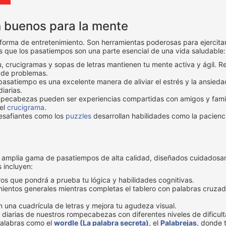
n buenos para la mente
ma de entretenimiento. Son herramientas poderosas para ejercitar la
as que los pasatiempos son una parte esencial de una vida saludable:
crucigramas y sopas de letras mantienen tu mente activa y ágil. Re
 de problemas.
satiempo es una excelente manera de aliviar el estrés y la ansied
iarias.
pecabezas pueden ser experiencias compartidas con amigos y famili
el
crucigrama
.
safiantes como los
puzzles
desarrollan habilidades como la paciencia
a amplia gama de pasatiempos de alta calidad, diseñados cuidadosam
 incluyen:
os que pondrá a prueba tu lógica y habilidades cognitivas.
imientos generales mientras completas el tablero con palabras cruza
n una cuadrícula de letras y mejora tu agudeza visual.
 diarias de nuestros rompecabezas con diferentes niveles de dificult
palabras como el
wordle (La palabra secreta)
, el
Palabrejas
, donde 