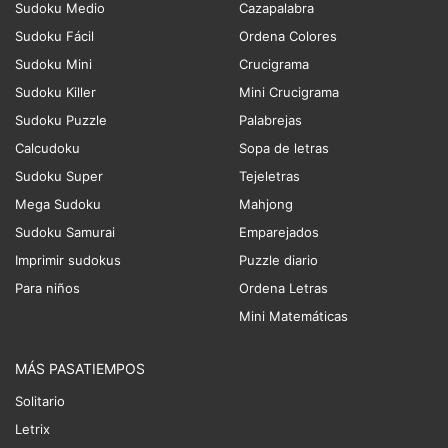
Sudoku Medio
Cazapalabra
Sudoku Fácil
Ordena Colores
Sudoku Mini
Crucigrama
Sudoku Killer
Mini Crucigrama
Sudoku Puzzle
Palabrejas
Calcudoku
Sopa de letras
Sudoku Super
Tejeletras
Mega Sudoku
Mahjong
Sudoku Samurai
Emparejados
Imprimir sudokus
Puzzle diario
Para niños
Ordena Letras
Mini Matemáticas
MÁS PASATIEMPOS
Solitario
Letrix