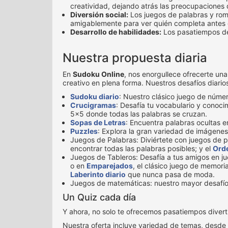
creatividad, dejando atrás las preocupaciones d
Diversión social:
Los juegos de palabras y rom
amigablemente para ver quién completa antes 
Desarrollo de habilidades:
Los pasatiempos de
Nuestra propuesta diaria
En
Sudoku Online
, nos enorgullece ofrecerte un
creativo en plena forma. Nuestros desafíos diarios
Sudoku diario
: Nuestro clásico juego de númer
Crucigramas
: Desafía tu vocabulario y conoc
5x5 donde todas las palabras se cruzan.
Sopas de Letras
: Encuentra palabras ocultas e
Puzzles
: Explora la gran variedad de imágenes
Juegos de Palabras: Diviértete con juegos de 
encontrar todas las palabras posibles; y el
Orde
Juegos de Tableros: Desafía a tus amigos en j
o en
Emparejados
, el clásico juego de memoria
Laberinto diario
que nunca pasa de moda.
Juegos de matemáticas: nuestro mayor desafí
Un Quiz cada día
Y ahora, no solo te ofrecemos pasatiempos diver
Nuestra oferta incluye variedad de temas, desde