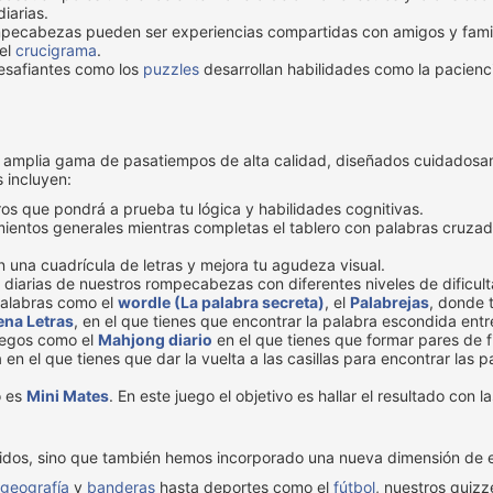
iarias.
pecabezas pueden ser experiencias compartidas con amigos y famili
el
crucigrama
.
safiantes como los
puzzles
desarrollan habilidades como la paciencia
a amplia gama de pasatiempos de alta calidad, diseñados cuidadosam
 incluyen:
os que pondrá a prueba tu lógica y habilidades cognitivas.
imientos generales mientras completas el tablero con palabras cruza
n una cuadrícula de letras y mejora tu agudeza visual.
 diarias de nuestros rompecabezas con diferentes niveles de dificult
palabras como el
wordle (La palabra secreta)
, el
Palabrejas
, donde 
na Letras
, en el que tienes que encontrar la palabra escondida entr
uegos como el
Mahjong diario
en el que tienes que formar pares de f
 en el que tienes que dar la vuelta a las casillas para encontrar las 
o es
Mini Mates
. En este juego el objetivo es hallar el resultado con 
tidos, sino que también hemos incorporado una nueva dimensión de 
geografía
y
banderas
hasta deportes como el
fútbol
, nuestros quiz