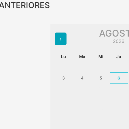
 ANTERIORES
AGOS
2026
Lu
Ma
Mi
Ju
3
4
5
6
10
11
12
13
17
18
19
20
24
25
26
27
31