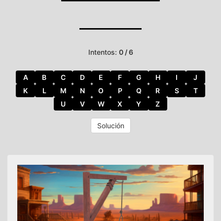
Intentos:
0 / 6
A
B
C
D
E
F
G
H
I
J
K
L
M
N
O
P
Q
R
S
T
U
V
W
X
Y
Z
Solución