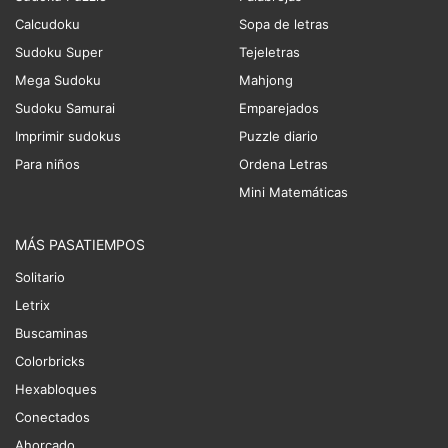
Calcudoku
Sopa de letras
Sudoku Super
Tejeletras
Mega Sudoku
Mahjong
Sudoku Samurai
Emparejados
Imprimir sudokus
Puzzle diario
Para niños
Ordena Letras
Mini Matemáticas
MÁS PASATIEMPOS
Solitario
Letrix
Buscaminas
Colorbricks
Hexabloques
Conectados
Ahorcado