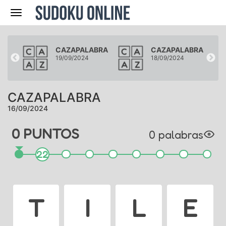
Navegación
BRA
CAZAPALABRA
CAZAPALABRA
19/09/2024
18/09/2024
CAZAPALABRA
16/09/2024
0
PUNTO
S
0
palabra
s
22
T
I
L
E