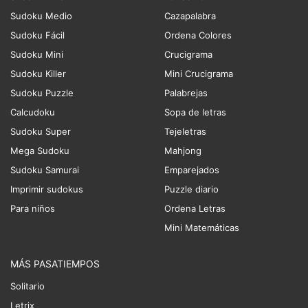
Sudoku Medio
Cazapalabra
Sudoku Fácil
Ordena Colores
Sudoku Mini
Crucigrama
Sudoku Killer
Mini Crucigrama
Sudoku Puzzle
Palabrejas
Calcudoku
Sopa de letras
Sudoku Super
Tejeletras
Mega Sudoku
Mahjong
Sudoku Samurai
Emparejados
Imprimir sudokus
Puzzle diario
Para niños
Ordena Letras
Mini Matemáticas
MÁS PASATIEMPOS
Solitario
Letrix