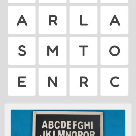
A
R
L
A
S
M
T
O
E
N
R
C