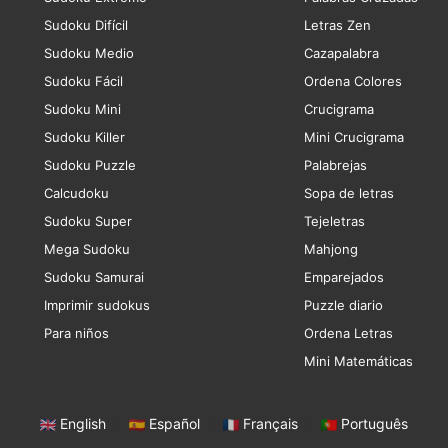
Sudoku Difícil
Letras Zen
Sudoku Medio
Cazapalabra
Sudoku Fácil
Ordena Colores
Sudoku Mini
Crucigrama
Sudoku Killer
Mini Crucigrama
Sudoku Puzzle
Palabrejas
Calcudoku
Sopa de letras
Sudoku Super
Tejeletras
Mega Sudoku
Mahjong
Sudoku Samurai
Emparejados
Imprimir sudokus
Puzzle diario
Para niños
Ordena Letras
Mini Matemáticas
English
|
Español
|
Français
|
Português