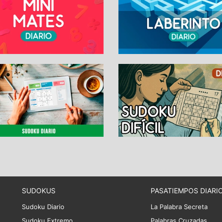
SUDOKUS
PASATIEMPOS DIARI
Sudoku Diario
La Palabra Secreta
Sudoku Extremo
Palabras Cruzadas