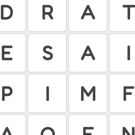
D
R
A
T
E
S
A
I
P
I
M
F
A
O
E