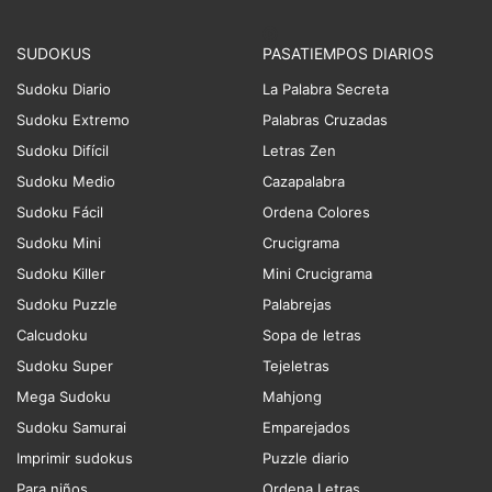
SUDOKUS
PASATIEMPOS DIARIOS
Sudoku Diario
La Palabra Secreta
Sudoku Extremo
Palabras Cruzadas
Sudoku Difícil
Letras Zen
Sudoku Medio
Cazapalabra
Sudoku Fácil
Ordena Colores
Sudoku Mini
Crucigrama
Sudoku Killer
Mini Crucigrama
Sudoku Puzzle
Palabrejas
Calcudoku
Sopa de letras
Sudoku Super
Tejeletras
Mega Sudoku
Mahjong
Sudoku Samurai
Emparejados
Imprimir sudokus
Puzzle diario
Para niños
Ordena Letras