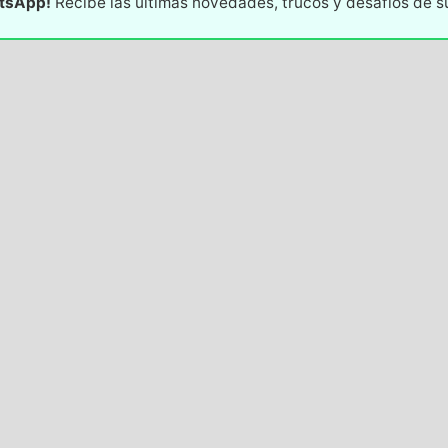
atsApp!
Recibe las últimas novedades, trucos y desafíos de 
 09/02/2023