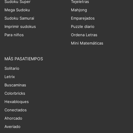
Sudoku Super
Tejeletras
Mega Sudoku
Mahjong
Sudoku Samurai
Emparejados
Imprimir sudokus
Puzzle diario
Para niños
Ordena Letras
Mini Matemáticas
MÁS PASATIEMPOS
Solitario
Letrix
Buscaminas
Colorbricks
Hexabloques
Conectados
Ahorcado
Averiado