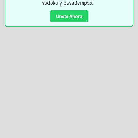
sudoku y pasatiempos.
Únete Ahora
PASATIEMPOS DIARIOS -
19/04/2023