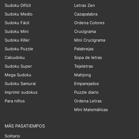
Sudoku Difícil
Letras Zen
Sudoku Medio
Cazapalabra
Sudoku Fácil
Ordena Colores
Sudoku Mini
Crucigrama
Sudoku Killer
Mini Crucigrama
Sudoku Puzzle
Palabrejas
Calcudoku
Sopa de letras
Sudoku Super
Tejeletras
Mega Sudoku
Mahjong
Sudoku Samurai
Emparejados
Imprimir sudokus
Puzzle diario
Para niños
Ordena Letras
Mini Matemáticas
MÁS PASATIEMPOS
Solitario