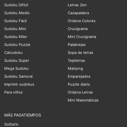
Sudoku Difícil
Letras Zen
Sudoku Medio
Cazapalabra
Sudoku Fácil
Ordena Colores
Sudoku Mini
Crucigrama
Sudoku Killer
Mini Crucigrama
Sudoku Puzzle
Palabrejas
Calcudoku
Sopa de letras
Sudoku Super
Tejeletras
Mega Sudoku
Mahjong
Sudoku Samurai
Emparejados
Imprimir sudokus
Puzzle diario
Para niños
Ordena Letras
Mini Matemáticas
MÁS PASATIEMPOS
Solitario