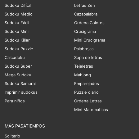
Sudoku Difícil
Letras Zen
Sudoku Medio
Cazapalabra
Sudoku Fácil
Ordena Colores
Sudoku Mini
Crucigrama
Sudoku Killer
Mini Crucigrama
Sudoku Puzzle
Palabrejas
Calcudoku
Sopa de letras
Sudoku Super
Tejeletras
Mega Sudoku
Mahjong
Sudoku Samurai
Emparejados
Imprimir sudokus
Puzzle diario
Para niños
Ordena Letras
Mini Matemáticas
MÁS PASATIEMPOS
Solitario