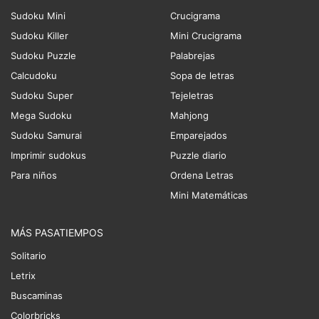
Sudoku Mini
Crucigrama
Sudoku Killer
Mini Crucigrama
Sudoku Puzzle
Palabrejas
Calcudoku
Sopa de letras
Sudoku Super
Tejeletras
Mega Sudoku
Mahjong
Sudoku Samurai
Emparejados
Imprimir sudokus
Puzzle diario
Para niños
Ordena Letras
Mini Matemáticas
MÁS PASATIEMPOS
Solitario
Letrix
Buscaminas
Colorbricks