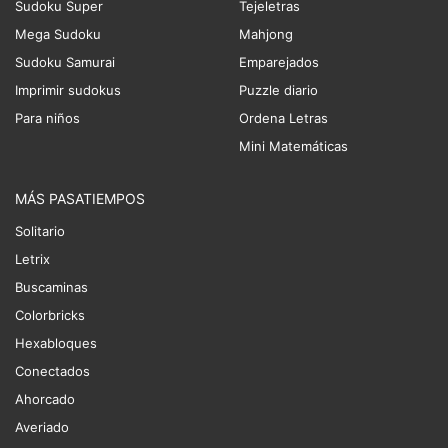
Sudoku Super
Tejeletras
Mega Sudoku
Mahjong
Sudoku Samurai
Emparejados
Imprimir sudokus
Puzzle diario
Para niños
Ordena Letras
Mini Matemáticas
MÁS PASATIEMPOS
Solitario
Letrix
Buscaminas
Colorbricks
Hexabloques
Conectados
Ahorcado
Averiado