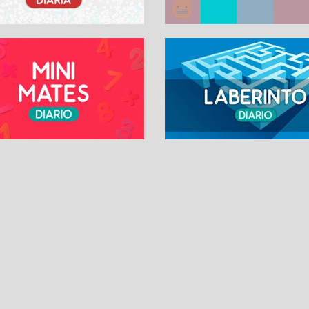
SUDOKUS
PASATIEMPOS DIARI
Sudoku Diario
La Palabra Secreta
Sudoku Extremo
Palabras Cruzadas
Sudoku Difícil
Letras Zen
Sudoku Medio
Cazapalabra