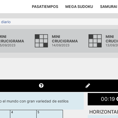
PASATIEMPOS
MEGA SUDOKU
SAMURAI
 diario
MINI
MINI
MINI
CRUCIGRAMA
CRUCIGRAMA
CRUC
5/09/2023
14/09/2023
13/09/2
00
:
20
do el mundo con gran variedad de estilos
HORIZONTA
4
5