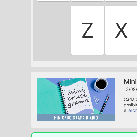
Z
X
Mini
13/09/
Cada d
posibl
el
arch