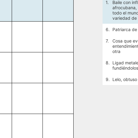
1.
Baile con inf
afrocubana, 
todo el mun
variedad de 
6.
Patriarca de 
7.
Cosa que ev
entendimient
otra
8.
Ligad metal
fundiéndolo
9.
Lelo, obtuso