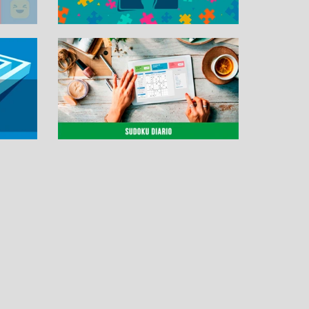
OS
MÁS PASATIEMPOS
Solitario
Letrix
Buscaminas
Colorbricks