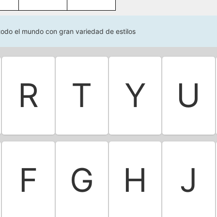
 todo el mundo con gran variedad de estilos
R
T
Y
U
F
G
H
J