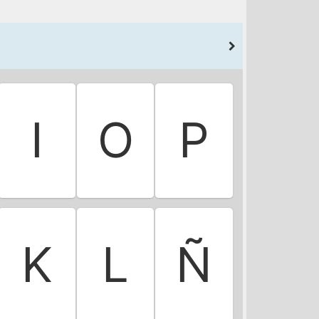
I
O
P
K
L
Ñ