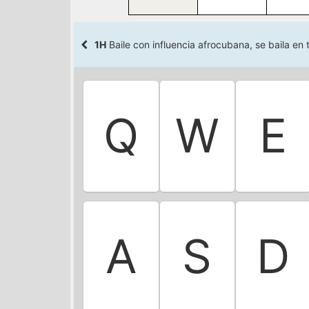
1H
Baile con influencia afrocubana, se baila en
Q
W
E
A
S
D