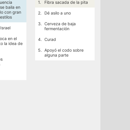
luencia
1.
Fibra sacada de la pita
se baila en
do con gran
2.
Dé asilo a uno
estilos
3.
Cerveza de baja
Israel
fermentación
oca en el
4.
Curad
o la idea de
5.
Apoyó el codo sobre
alguna parte
es
s