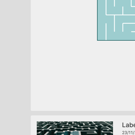
Labe
23/11/