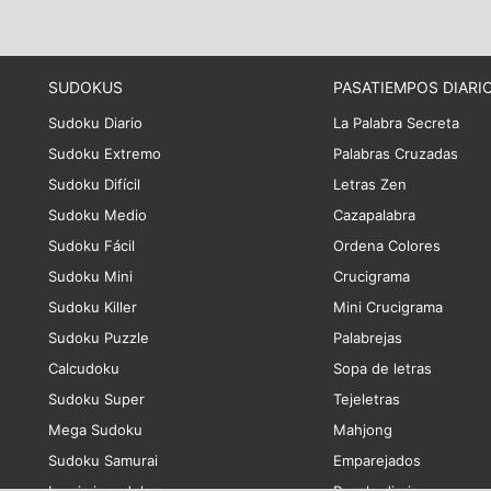
SUDOKUS
PASATIEMPOS DIARI
Sudoku Diario
La Palabra Secreta
Sudoku Extremo
Palabras Cruzadas
Sudoku Difícil
Letras Zen
Sudoku Medio
Cazapalabra
Sudoku Fácil
Ordena Colores
Sudoku Mini
Crucigrama
Sudoku Killer
Mini Crucigrama
Sudoku Puzzle
Palabrejas
Calcudoku
Sopa de letras
Sudoku Super
Tejeletras
Mega Sudoku
Mahjong
Sudoku Samurai
Emparejados