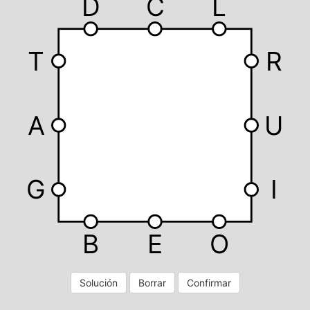
D
C
L
T
R
A
U
G
I
B
E
O
Solución
Borrar
Confirmar