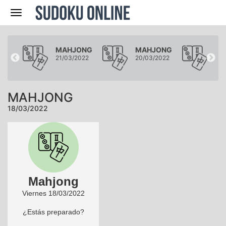
Navegación
ONG
MAHJONG
MAHJONG
MA
022
21/03/2022
20/03/2022
19/
MAHJONG
18/03/2022
Mahjong
Viernes 18/03/2022
¿Estás preparado?