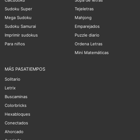
Calcudoku
Sopa de letras
Sudoku Super
Tejeletras
Mega Sudoku
Mahjong
Sudoku Samurai
Emparejados
Imprimir sudokus
Puzzle diario
Para niños
Ordena Letras
Mini Matemáticas
MÁS PASATIEMPOS
Solitario
Letrix
Buscaminas
Colorbricks
Hexabloques
Conectados
Ahorcado