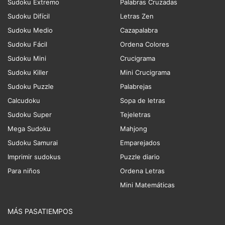
Sudoku Extremo
Palabras Cruzadas
Sudoku Difícil
Letras Zen
Sudoku Medio
Cazapalabra
Sudoku Fácil
Ordena Colores
Sudoku Mini
Crucigrama
Sudoku Killer
Mini Crucigrama
Sudoku Puzzle
Palabrejas
Calcudoku
Sopa de letras
Sudoku Super
Tejeletras
Mega Sudoku
Mahjong
Sudoku Samurai
Emparejados
Imprimir sudokus
Puzzle diario
Para niños
Ordena Letras
Mini Matemáticas
MÁS PASATIEMPOS