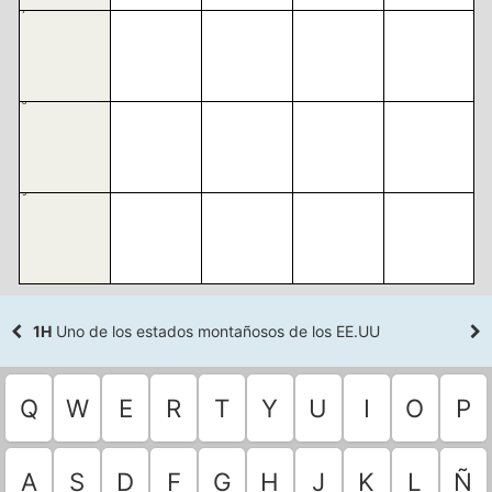
7
8
9
1H
Uno de los estados montañosos de los EE.UU
Q
W
E
R
T
Y
U
I
O
P
A
S
D
F
G
H
J
K
L
Ñ