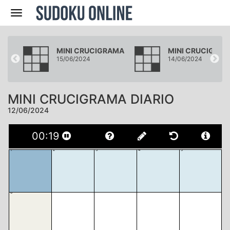
Navegación
AMA
MINI CRUCIGRAMA
MINI CRUCIGRA
15/06/2024
14/06/2024
MINI CRUCIGRAMA DIARIO
12/06/2024
00
:
20
1
2
3
4
5
6