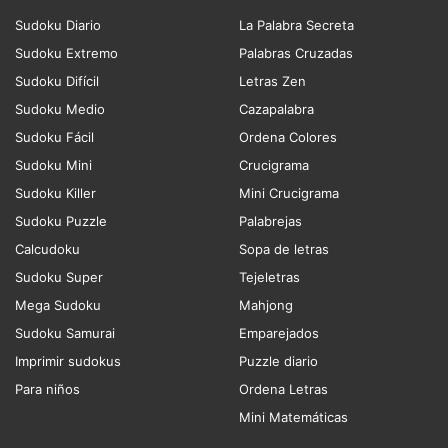
Sudoku Diario
La Palabra Secreta
Sudoku Extremo
Palabras Cruzadas
Sudoku Difícil
Letras Zen
Sudoku Medio
Cazapalabra
Sudoku Fácil
Ordena Colores
Sudoku Mini
Crucigrama
Sudoku Killer
Mini Crucigrama
Sudoku Puzzle
Palabrejas
Calcudoku
Sopa de letras
Sudoku Super
Tejeletras
Mega Sudoku
Mahjong
Sudoku Samurai
Emparejados
Imprimir sudokus
Puzzle diario
Para niños
Ordena Letras
Mini Matemáticas