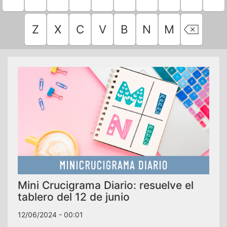
Z
X
C
V
B
N
M
Mini Crucigrama Diario: resuelve el
tablero del 12 de junio
12/06/2024 - 00:01