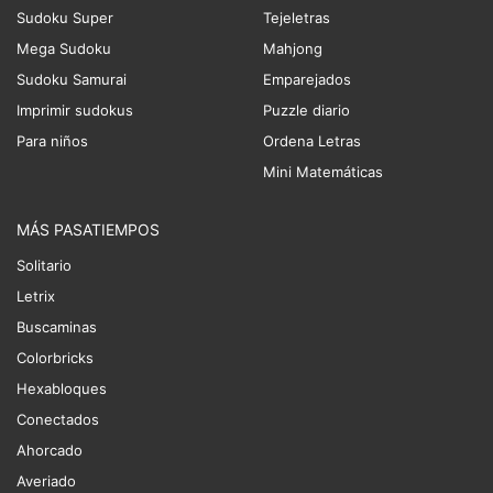
Sudoku Super
Tejeletras
Mega Sudoku
Mahjong
Sudoku Samurai
Emparejados
Imprimir sudokus
Puzzle diario
Para niños
Ordena Letras
Mini Matemáticas
MÁS PASATIEMPOS
Solitario
Letrix
Buscaminas
Colorbricks
Hexabloques
Conectados
Ahorcado
Averiado