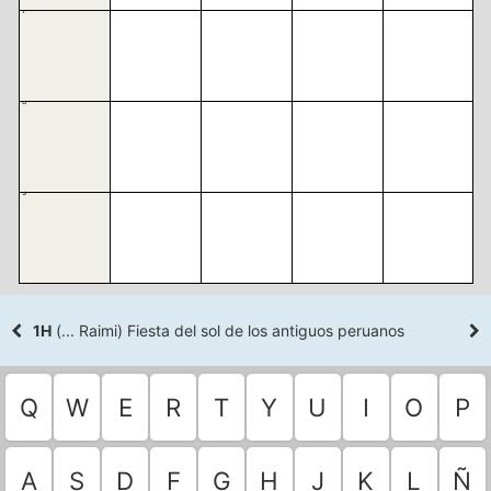
7
8
9
1H
(... Raimi) Fiesta del sol de los antiguos peruanos
Q
W
E
R
T
Y
U
I
O
P
A
S
D
F
G
H
J
K
L
Ñ