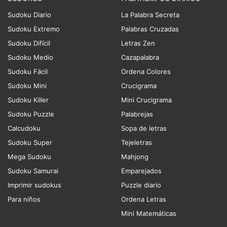
Sudoku Diario
La Palabra Secreta
Sudoku Extremo
Palabras Cruzadas
Sudoku Difícil
Letras Zen
Sudoku Medio
Cazapalabra
Sudoku Fácil
Ordena Colores
Sudoku Mini
Crucigrama
Sudoku Killer
Mini Crucigrama
Sudoku Puzzle
Palabrejas
Calcudoku
Sopa de letras
Sudoku Super
Tejeletras
Mega Sudoku
Mahjong
Sudoku Samurai
Emparejados
Imprimir sudokus
Puzzle diario
Para niños
Ordena Letras
Mini Matemáticas