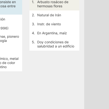
onsiste en
1.
Arbusto rosáceo de
cosa entre
hermosas flores
2.
Natural de Irán
ción
3.
Instr. de viento
-1996)
4.
En Argentina, maíz
nse, pionero
logía
5.
Doy condiciones de
salubridad a un edificio
ímico, metal
o de color
tino