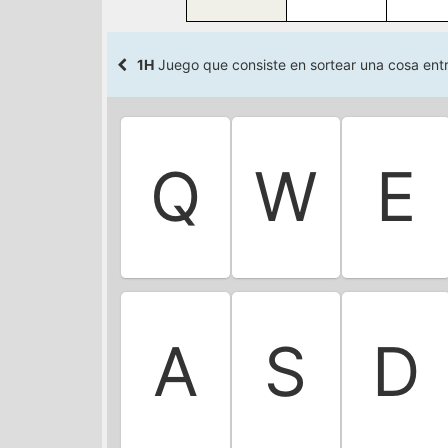
1H
Juego que consiste en sortear una cosa entre
Q
W
E
A
S
D