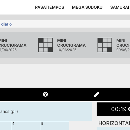
PASATIEMPOS
MEGA SUDOKU
SAMURAI
 diario
MINI
MINI
MINI
CRUCIGRAMA
CRUCIGRAMA
CRUC
1/06/2025
10/06/2025
09/06/2
00
:
20
rios (pl.)
HORIZONTA
4
5