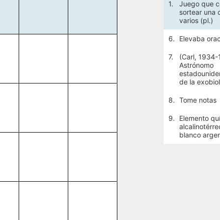
1.
Juego que c
sortear una 
varios (pl.)
6.
Elevaba ora
7.
(Carl, 1934
Astrónomo
estadounide
de la exobio
8.
Tome notas
9.
Elemento qu
alcalinotérre
blanco argen