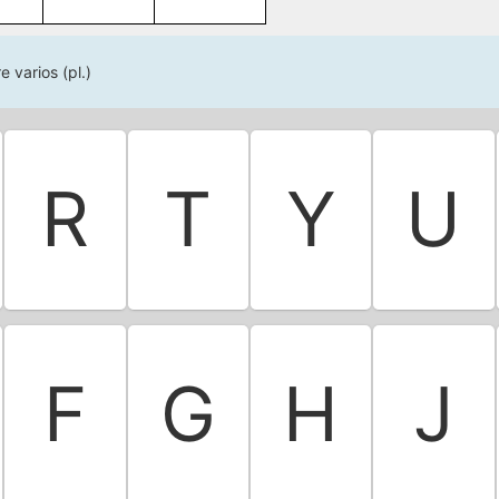
 varios (pl.)
R
T
Y
U
F
G
H
J