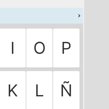
I
O
P
K
L
Ñ