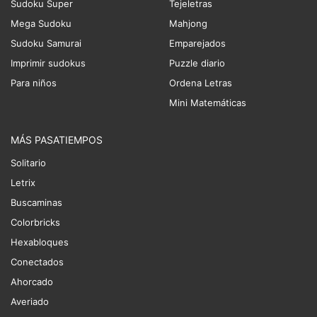
Sudoku Super
Tejeletras
Mega Sudoku
Mahjong
Sudoku Samurai
Emparejados
Imprimir sudokus
Puzzle diario
Para niños
Ordena Letras
Mini Matemáticas
MÁS PASATIEMPOS
Solitario
Letrix
Buscaminas
Colorbricks
Hexabloques
Conectados
Ahorcado
Averiado