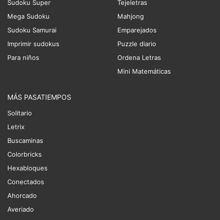
Sudoku Super
Tejeletras
Mega Sudoku
Mahjong
Sudoku Samurai
Emparejados
Imprimir sudokus
Puzzle diario
Para niños
Ordena Letras
Mini Matemáticas
MÁS PASATIEMPOS
Solitario
Letrix
Buscaminas
Colorbricks
Hexabloques
Conectados
Ahorcado
Averiado